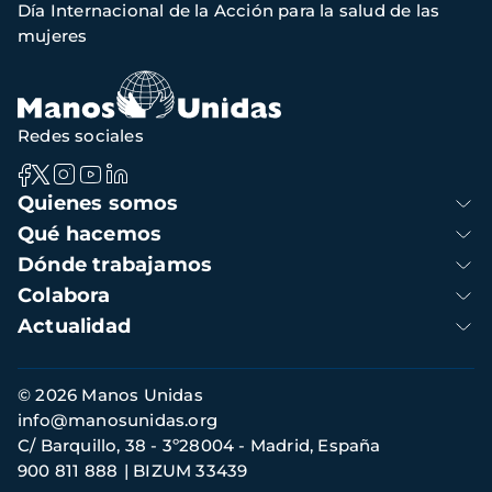
Día Internacional de la Acción para la salud de las
navegación
mujeres
Redes sociales
Navegación
Quienes somos
principal
Qué hacemos
Dónde trabajamos
Colabora
Actualidad
Información
© 2026 Manos Unidas
de
info@manosunidas.org
contacto
C/ Barquillo, 38 - 3º28004 - Madrid, España
900 811 888
BIZUM 33439