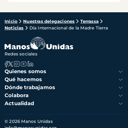
Ruta
Inicio
Nuestras delegaciones
Terrassa
Noticias
Día Internacional de la Madre Tierra
de
navegación
Redes sociales
Navegación
Quienes somos
principal
Qué hacemos
Dónde trabajamos
Colabora
Actualidad
Información
© 2026 Manos Unidas
de
info@manosunidas.org