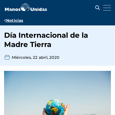
Pasar
al
contenido
principal
Ruta
Noticias
de
Día Internacional de la
navegación
Madre Tierra
Miércoles, 22 abril, 2020