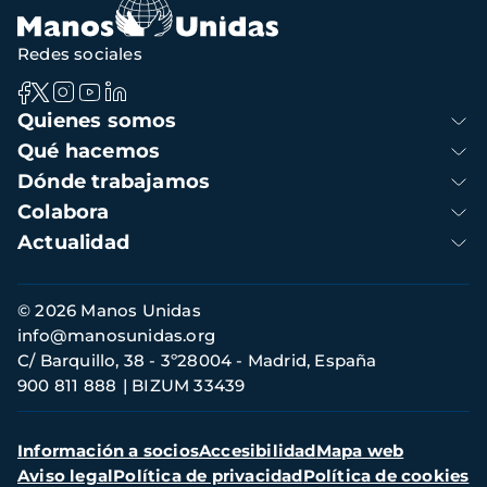
Redes sociales
Navegación
Quienes somos
principal
Qué hacemos
Dónde trabajamos
Colabora
Actualidad
Información
© 2026 Manos Unidas
de
info@manosunidas.org
contacto
C/ Barquillo, 38 - 3º28004 - Madrid, España
900 811 888
BIZUM 33439
Menú
Información a socios
Accesibilidad
Mapa web
secundario
Aviso legal
Política de privacidad
Política de cookies