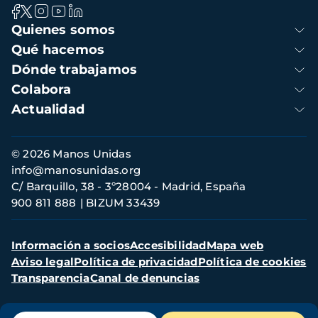
Navegación
Quienes somos
principal
Qué hacemos
Dónde trabajamos
Colabora
Actualidad
Información
© 2026 Manos Unidas
de
info@manosunidas.org
contacto
C/ Barquillo, 38 - 3º28004 - Madrid, España
900 811 888
BIZUM 33439
Menú
Información a socios
Accesibilidad
Mapa web
secundario
Aviso legal
Política de privacidad
Política de cookies
Transparencia
Canal de denuncias