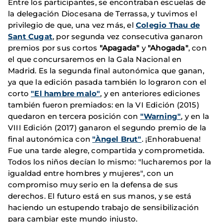
Entre los participantes, se encontraban escuelas de
la delegación Diocesana de Terrassa, y tuvimos el
privilegio de que, una vez más, el
Colegio Thau de
Sant Cugat
, por segunda vez consecutiva ganaron
premios por sus cortos
"Apagada"
y
"Ahogada"
, con
el que concursaremos en la Gala Nacional en
Madrid. Es la segunda final autonómica que ganan,
ya que la edición pasada también lo lograron con el
corto
"El hambre malo"
, y en anteriores ediciones
también fueron premiados: en la VI Edición (2015)
quedaron en tercera posición con
"Warning"
, y en la
VIII Edición (2017) ganaron el segundo premio de la
final autonómica con
"Àngel Brut"
. ¡Enhorabuena!
Fue una tarde alegre, compartida y comprometida.
Todos los niños decían lo mismo: "lucharemos por la
igualdad entre hombres y mujeres", con un
compromiso muy serio en la defensa de sus
derechos. El futuro está en sus manos, y se está
haciendo un estupendo trabajo de sensibilización
para cambiar este mundo injusto.