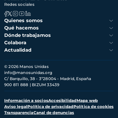
Redes sociales
Navegación
Quienes somos
principal
Qué hacemos
Dónde trabajamos
Colabora
Actualidad
Información
© 2026 Manos Unidas
de
info@manosunidas.org
contacto
C/ Barquillo, 38 - 3º28004 - Madrid, España
900 811 888
BIZUM 33439
Menú
Información a socios
Accesibilidad
Mapa web
secundario
Aviso legal
Política de privacidad
Política de cookies
Transparencia
Canal de denuncias