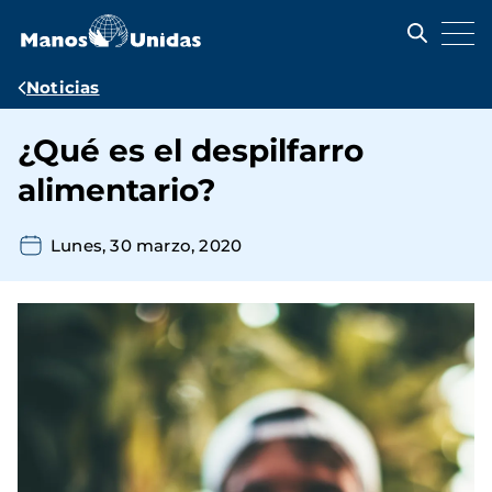
Pasar
al
contenido
principal
Ruta
Noticias
de
¿Qué es el despilfarro
navegación
alimentario?
Lunes, 30 marzo, 2020