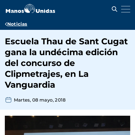
Pasar
al
contenido
principal
Ruta
Noticias
de
Escuela Thau de Sant Cugat
navegación
gana la undécima edición
del concurso de
Clipmetrajes, en La
Vanguardia
Martes, 08 mayo, 2018