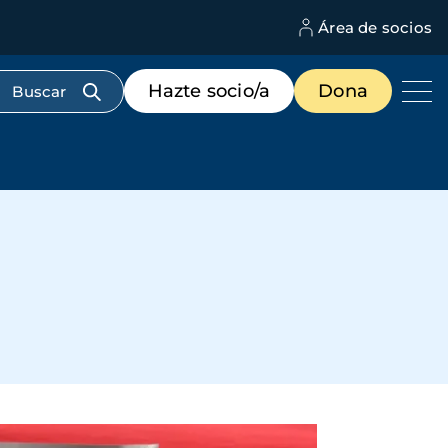
Área de socios
M
d
c
Menú
Hazte socio/a
Dona
d
de
us
destacados
cabecera