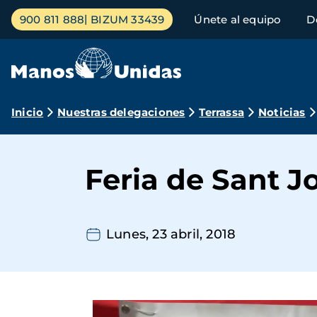
Pasar
Menú
900 811 888
BIZUM 33439
Únete al equipo
D
al
principal
contenido
principal
Ruta
Inicio
Nuestras delegaciones
Terrassa
Noticias
de
navegación
Feria de Sant J
Lunes, 23 abril, 2018