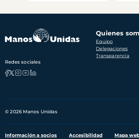
Navegación
Quienes so
principal
Equipo
Delegaciones
Transparencia
Redes sociales
Información
© 2026 Manos Unidas
de
contacto
Menú
Información a socios
Accesibilidad
Mapa we