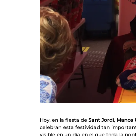
Hoy, en la fiesta de
Sant Jordi
,
Manos 
celebran esta festividad tan importa
visible en un día en el que toda la pobl