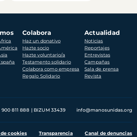
amos
Colabora
Actualidad
frica
Haz un donativo
Noticias
 América
Hazte socio
Reportajes
Asia
Hazte voluntario/a
Entrevistas
 España
Testamento solidario
Campañas
Colabora como empresa
Sala de prensa
Regalo Solidario
Revista
900 811 888
BIZUM 33439
info@manosunidas.org
 de cookies
Transparencia
Canal de denuncias