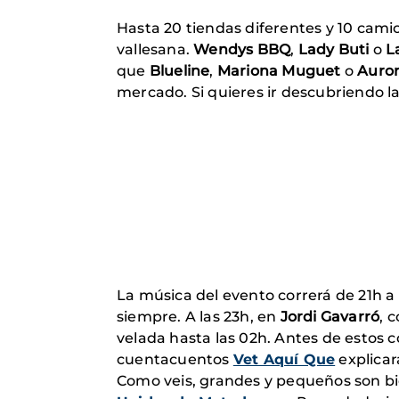
Hasta 20 tiendas diferentes y 10 cami
vallesana.
Wendys BBQ
,
Lady Buti
o
L
que
Blueline
,
Mariona Muguet
o
Auro
mercado. Si quieres ir descubriendo la
La música del evento correrá de 21h a
siempre. A las 23h, en
Jordi Gavarró
, 
velada hasta las 02h. Antes de estos 
cuentacuentos
Vet Aquí Que
explicar
Como veis, grandes y pequeños son b