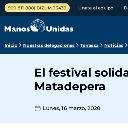
Pasar
Menú
900 811 888
BIZUM 33439
Únete al equipo
D
al
principal
contenido
principal
Ruta
Inicio
Nuestras delegaciones
Terrassa
Noticias
de
navegación
El festival soli
Matadepera
Lunes, 16 marzo, 2020