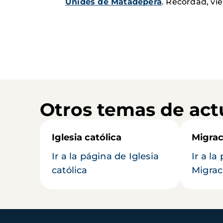
Unides de Matadepera
. Recordad, vi
Otros temas de act
Iglesia católica
Migrac
Ir a la página de Iglesia
Ir a la
católica
Migrac