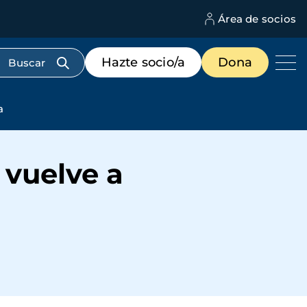
Área de socios
M
d
c
Menú
Hazte socio/a
Dona
d
de
us
destacados
cabecera
a
 vuelve a