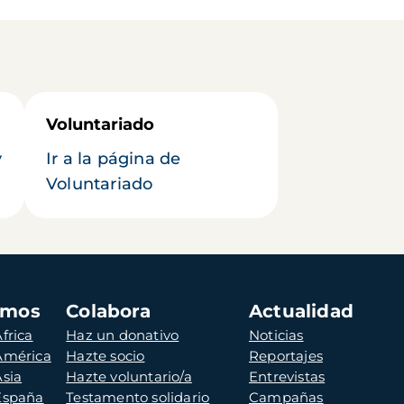
Voluntariado
y
Ir a la página de
Voluntariado
amos
Colabora
Actualidad
frica
Haz un donativo
Noticias
 América
Hazte socio
Reportajes
Asia
Hazte voluntario/a
Entrevistas
 España
Testamento solidario
Campañas