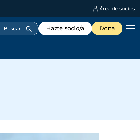
Área de socios
M
d
c
Menú
Hazte socio/a
Dona
d
de
us
destacados
cabecera