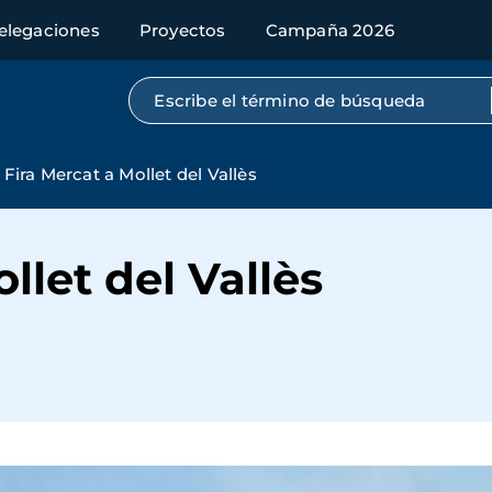
elegaciones
Proyectos
Campaña 2026
Búsqueda por texto completo
Fira Mercat a Mollet del Vallès
llet del Vallès