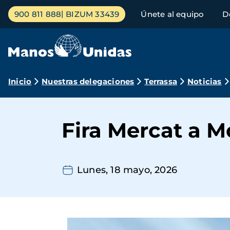
Pasar
Menú
900 811 888
BIZUM 33439
Únete al equipo
D
al
principal
contenido
principal
Ruta
Inicio
Nuestras delegaciones
Terrassa
Noticias
de
navegación
Fira Mercat a Mo
Lunes, 18 mayo, 2026