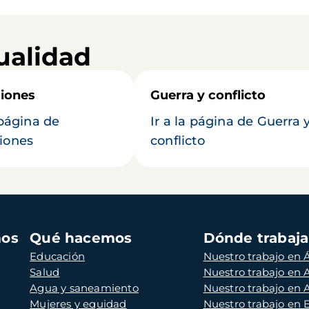
ualidad
iones
Guerra y conflicto
 página de
Ir a la página de Guerra 
iones
conflicto
mos
Qué hacemos
Dónde trabaj
Educación
Nuestro trabajo en Á
Salud
Nuestro trabajo en
Agua y saneamiento
Nuestro trabajo en 
Mujeres y equidad
Nuestro trabajo en