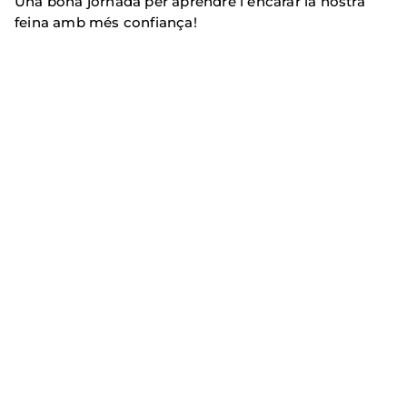
Una bona jornada per aprendre i encarar la nostra
feina amb més confiança!