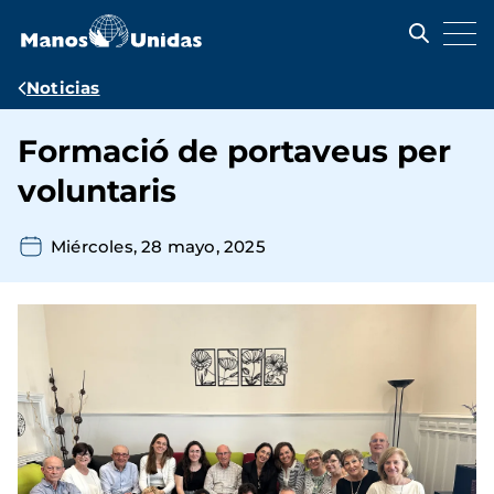
Pasar
al
contenido
principal
Ruta
Noticias
de
Formació de portaveus per
navegación
voluntaris
Miércoles, 28 mayo, 2025