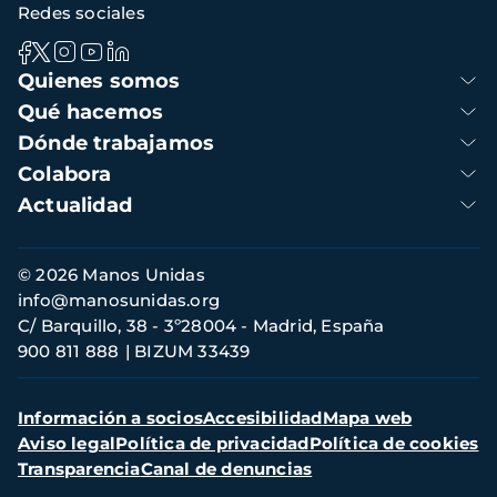
Redes sociales
Navegación
Quienes somos
principal
Qué hacemos
Dónde trabajamos
Colabora
Actualidad
Información
© 2026 Manos Unidas
de
info@manosunidas.org
contacto
C/ Barquillo, 38 - 3º28004 - Madrid, España
900 811 888
BIZUM 33439
Menú
Información a socios
Accesibilidad
Mapa web
secundario
Aviso legal
Política de privacidad
Política de cookies
Transparencia
Canal de denuncias