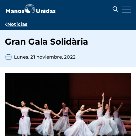
Pasar
al
contenido
principal
Ruta
Noticias
de
Gran Gala Solidària
navegación
Lunes, 21 noviembre, 2022