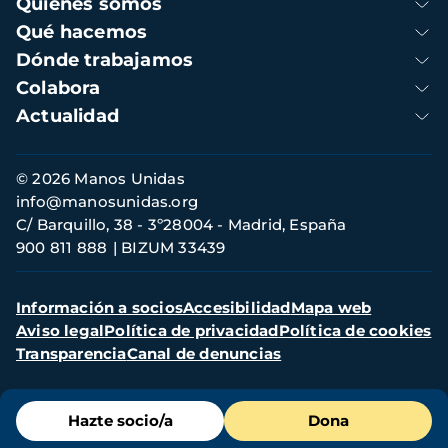
Quienes somos
principal
Qué hacemos
Dónde trabajamos
Colabora
Actualidad
Información
© 2026 Manos Unidas
de
info@manosunidas.org
contacto
C/ Barquillo, 38 - 3º28004 - Madrid, España
900 811 888
BIZUM 33439
Menú
Información a socios
Accesibilidad
Mapa web
secundario
Aviso legal
Política de privacidad
Política de cookies
Transparencia
Canal de denuncias
Menú
Hazte socio/a
Dona
de