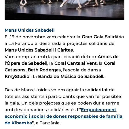
Mans Unides Sabadell
El 19 de novembre vam celebrar la
Gran Gala Solidària
a La Faràndula, destinada a projectes solidaris de
Mans Unides Sabadell
i
Càritas
.
Vam comptar amb la participació del cor
Amics de
l'Òpera de Sabadell
, la
Coral Cants al Vent
, la
Coral
Catasons
,
Beth Rodergas
, l'escola de dansa
KmyStudio
i la
Banda de Música de Sabadell
.
Des de Mans Unides volem agrair la
solidaritat
de
tots els assistents i participants que van fer possible
la gala. Un dels projectes que es poden dur a terme
amb les donacions solidàries és l'
"
Empoderament
econòmic i social de dones responsables de família
de Kibamba
"
, a Tanzània.