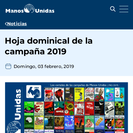
Pasar
al
contenido
principal
Ruta
Noticias
de
Hoja dominical de la
navegación
campaña 2019
Domingo, 03 febrero, 2019