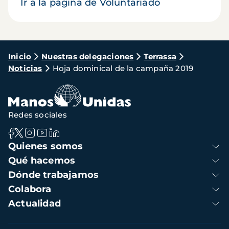
Ir a la página de Voluntariado
Ruta
Inicio
Nuestras delegaciones
Terrassa
Noticias
Hoja dominical de la campaña 2019
de
navegación
Redes sociales
Navegación
Quienes somos
principal
Qué hacemos
Dónde trabajamos
Colabora
Actualidad