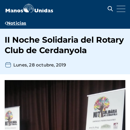
Pasar
al
contenido
principal
Ruta
Noticias
de
II Noche Solidaria del Rotary
navegación
Club de Cerdanyola
Lunes, 28 octubre, 2019