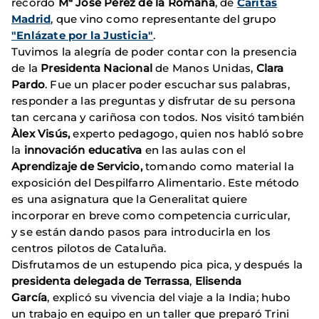
recordó
Mª José Pérez de la Romana
, de
Cáritas
Madrid
, que vino como representante del grupo
"Enlázate por la Justicia"
.
Tuvimos la alegría de poder contar con la presencia
de la
Presidenta Nacional
de Manos Unidas,
Clara
Pardo
. Fue un placer poder escuchar sus palabras,
responder a las preguntas y disfrutar de su persona
tan cercana y cariñosa con todos. Nos visitó también
Àlex Visús,
experto pedagogo, quien nos habló sobre
la
innovación educativa
en las aulas con el
Aprendizaje de Servicio,
tomando como material la
exposición del Despilfarro Alimentario. Este método
es una asignatura que la Generalitat quiere
incorporar en breve como competencia curricular,
y se están dando pasos para introducirla en los
centros pilotos de Cataluña.
Disfrutamos de un estupendo pica pica, y después la
presidenta delegada de Terrassa
,
Elisenda
García
, explicó su vivencia del viaje a la India; hubo
un trabajo en equipo en un taller que preparó Trini