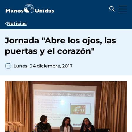
Pasar
al
contenido
principal
Ruta
Noticias
de
Jornada "Abre los ojos, las
navegación
puertas y el corazón"
Lunes, 04 diciembre, 2017