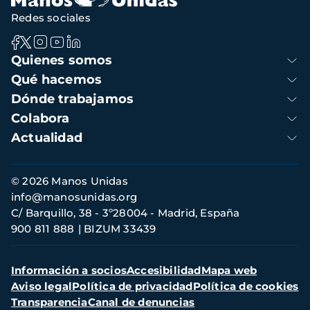
Redes sociales
Navegación
Quienes somos
principal
Qué hacemos
Dónde trabajamos
Colabora
Actualidad
Información
© 2026 Manos Unidas
de
info@manosunidas.org
contacto
C/ Barquillo, 38 - 3º28004 - Madrid, España
900 811 888
BIZUM 33439
Menú
Información a socios
Accesibilidad
Mapa web
secundario
Aviso legal
Política de privacidad
Política de cookies
Transparencia
Canal de denuncias