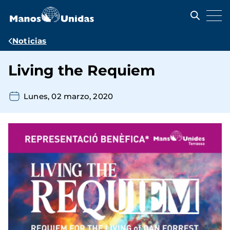
Pasar
al
contenido
principal
Ruta
Noticias
de
Living the Requiem
navegación
Lunes, 02 marzo, 2020