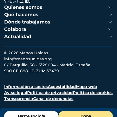
Navegación
Quienes somos
principal
Qué hacemos
Dónde trabajamos
Colabora
Actualidad
Información
© 2026 Manos Unidas
de
info@manosunidas.org
contacto
C/ Barquillo, 38 - 3º28004 - Madrid, España
900 811 888
BIZUM 33439
Menú
Información a socios
Accesibilidad
Mapa web
secundario
Aviso legal
Política de privacidad
Política de cookies
Transparencia
Canal de denuncias
Menú
Hazte socio/a
Dona