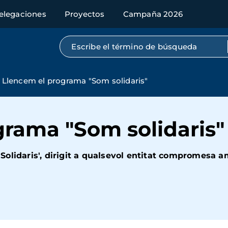
elegaciones
Proyectos
Campaña 2026
Búsqueda por texto completo
Llencem el programa "Som solidaris"
grama "Som solidaris"
lidaris', dirigit a qualsevol entitat compromesa amb