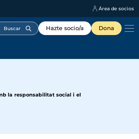
Área de socios
M
d
c
Menú
Hazte socio/a
Dona
d
de
us
destacados
cabecera
 la responsabilitat social i el