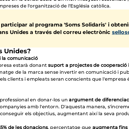
eses de l'organització de l'Església catòlica.
articipar al programa 'Soms Solidaris' i obtenir 
ns Unides a través del correu electrònic
sello
s Unides?
i la comunicació
presa estarà donant
suport a projectes de cooperació
atge de la marca sense invertir en comunicació i publi
 els clients i empleats seran conscients que l'empresa
nt professional en donar-los un
argument de diferenciac
companyies amb l'entorn. D'aquesta manera, s'increme
aconseguir els objectius, augmentant així la seva produ
35% de les donacions
, percentatge que
augmenta fins a