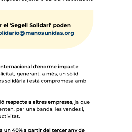
el 'Segell Solidari' poden
solidario@manosunidas.org
 internacional d'enorme impacte
.
citat, generant, a més, un sòlid
 és solidària i està compromesa amb
ió respecte a altres empreses
, ja que
nten, per una banda, les vendes i,
ctivitat.
 un 40% a partir del tercer any de