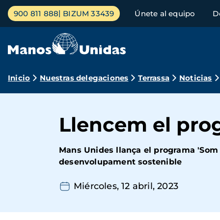
Pasar
Menú
900 811 888
BIZUM 33439
Únete al equipo
D
al
principal
contenido
principal
Ruta
Inicio
Nuestras delegaciones
Terrassa
Noticias
de
navegación
Llencem el pro
Mans Unides llança el programa 'Som So
desenvolupament sostenible
Miércoles, 12 abril, 2023