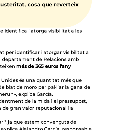
steritat, cosa que reverteix
identifica i atorga visibilitat a les
er identificar i atorgar visibilitat a
del departament de Relacions amb
rteixen
més de 365 euros l'any
ns Unides és una quantitat més que
 blat de moro per pal·liar la gana de
merun», explica García.
dentment de la mida i el pressupost,
de gran valor reputacional i a
dari', ja que estem convençuts de
, explica Alejandro García, responsable