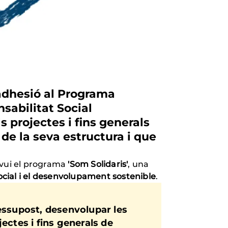
'adhesió al Programa
sabilitat Social
ls projectes i fins generals
e la seva estructura i que
avui el programa
'Som Solidaris'
, una
ial i el desenvolupament sostenible
.
essupost, desenvolupar les
jectes i fins generals de