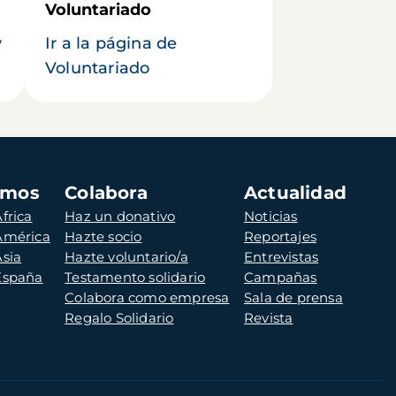
Voluntariado
y
Ir a la página de
Voluntariado
amos
Colabora
Actualidad
frica
Haz un donativo
Noticias
 América
Hazte socio
Reportajes
Asia
Hazte voluntario/a
Entrevistas
 España
Testamento solidario
Campañas
Colabora como empresa
Sala de prensa
Regalo Solidario
Revista