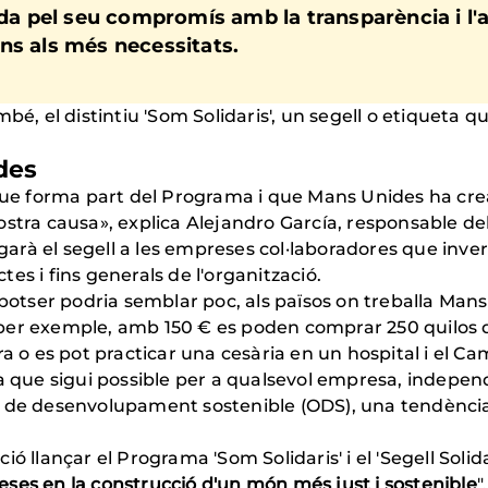
pel seu compromís amb la transparència i l'au
ns als més necessitats.
é, el distintiu 'Som Solidaris', un segell o etiqueta que 
des
e forma part del Programa i que Mans Unides ha creat p
nostra causa», explica Alejandro García, responsable 
rà el segell a les empreses col·laboradores que inve
ctes i fins generals de l'organització.
 potser podria semblar poc, als països on treballa Ma
er exemple, amb 150 € es poden comprar 250 quilos de
a o es pot practicar una cesària en un hospital i el Ca
fa que sigui possible per a qualsevol empresa, indepen
 de desenvolupament sostenible (ODS), una tendència 
ó llançar el Programa 'Som Solidaris' i el 'Segell Soli
es en la construcció d'un món més just i sostenible
"