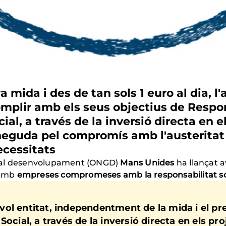
mida i des de tan sols 1 euro al dia, l
mplir amb els seus objectius de Respon
ial, a través de la inversió directa en e
guda pel compromís amb l'austeritat d
ecessitats
 al desenvolupament (ONGD)
Mans Unides
ha llançat 
s amb
empreses compromeses amb la responsabilitat soc
ol entitat, independentment de la mida i el pr
ocial, a través de la inversió directa en els pro