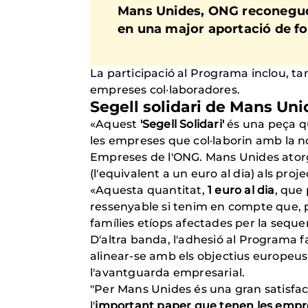
Mans Unides, ONG reconeguda 
en una major aportació de fo
La participació al Programa inclou, tamb
empreses col·laboradores.
Segell solidari de Mans Uni
«Aquest
'Segell Solidari'
és una peça qu
les empreses que col·laborin amb la 
Empreses de l'ONG. Mans Unides atorga
(l'equivalent a un euro al dia) als proje
«Aquesta quantitat,
1 euro al dia
, que
ressenyable si tenim en compte que, p
famílies etíops afectades per la sequer
D'altra banda, l'adhesió al Programa 
alinear-se amb els objectius europeus
l'avantguarda empresarial.
"Per Mans Unides és una gran satisfacci
l'
important paper que tenen les empres