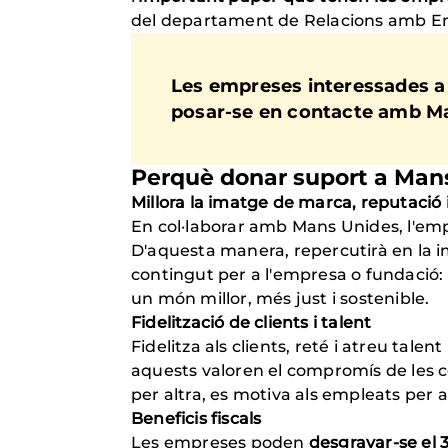
del departament de Relacions amb Empr
Les empreses interessades a p
posar-se en contacte amb Ma
Perquè donar suport a Man
Millora la imatge de marca, reputació 
En col·laborar amb Mans Unides, l'em
D'aquesta manera, repercutirà en la im
contingut per a l'empresa o fundació:
un món millor, més just i sostenible.
Fidelització de clients i talent
Fidelitza als clients, reté i atreu tale
aquests valoren el compromís de les 
per altra, es motiva als empleats per 
Beneficis fiscals
Les empreses poden
desgravar-se el 