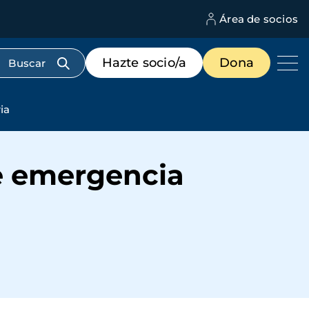
Área de socios
M
d
c
Menú
Hazte socio/a
Dona
d
de
us
destacados
cabecera
ia
e emergencia