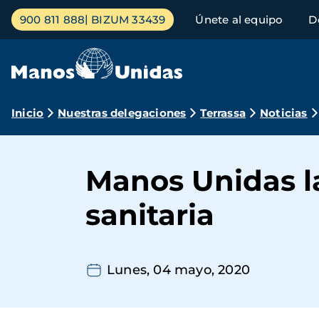
Pasar
Menú
900 811 888
BIZUM 33439
Únete al equipo
D
al
principal
contenido
principal
Ruta
Inicio
Nuestras delegaciones
Terrassa
Noticias
de
navegación
Manos Unidas 
sanitaria
Lunes, 04 mayo, 2020