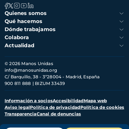
Navegación
Quienes somos
principal
Qué hacemos
Dónde trabajamos
Colabora
Actualidad
Información
© 2026 Manos Unidas
de
info@manosunidas.org
contacto
C/ Barquillo, 38 - 3º28004 - Madrid, España
900 811 888
BIZUM 33439
Menú
Información a socios
Accesibilidad
Mapa web
secundario
Aviso legal
Política de privacidad
Política de cookies
Transparencia
Canal de denuncias