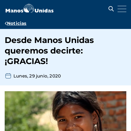
Pasar
al
contenido
principal
Ruta
Noticias
de
Desde Manos Unidas
navegación
queremos decirte:
¡GRACIAS!
Lunes, 29 junio, 2020