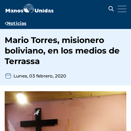
Pasar
al
contenido
principal
Ruta
Noticias
de
Mario Torres, misionero
navegación
boliviano, en los medios de
Terrassa
Lunes, 03 febrero, 2020