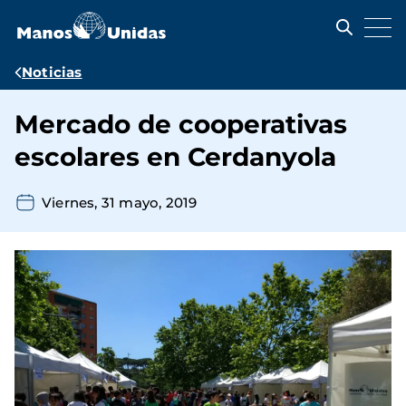
Pasar
al
contenido
principal
Ruta
Noticias
de
Mercado de cooperativas
navegación
escolares en Cerdanyola
Viernes, 31 mayo, 2019