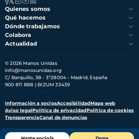
Navegación
Quienes somos
principal
Qué hacemos
Dónde trabajamos
Colabora
Actualidad
Información
© 2026 Manos Unidas
de
info@manosunidas.org
contacto
C/ Barquillo, 38 - 3º28004 - Madrid, España
900 811 888
BIZUM 33439
Menú
Información a socios
Accesibilidad
Mapa web
secundario
Aviso legal
Política de privacidad
Política de cookies
Transparencia
Canal de denuncias
Menú
Hazte socio/a
Dona