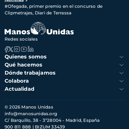
de
#Ofegada, primer premio en el concurso de
navegación
Clipmetrajes, Diari de Terrassa
Redes sociales
Navegación
Quienes somos
principal
Qué hacemos
Dónde trabajamos
Colabora
Actualidad
Información
© 2026 Manos Unidas
de
info@manosunidas.org
contacto
C/ Barquillo, 38 - 3º28004 - Madrid, España
900 811 888
BIZUM 33439