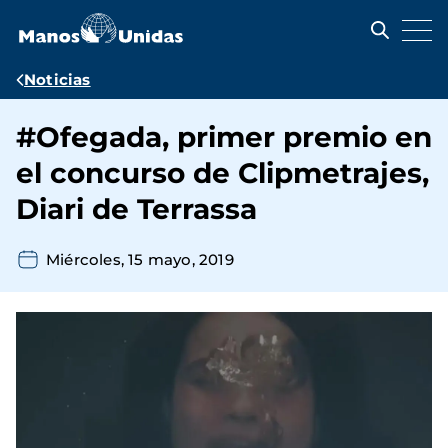
Pasar
al
contenido
principal
Ruta
Noticias
de
#Ofegada, primer premio en
navegación
el concurso de Clipmetrajes,
Diari de Terrassa
Miércoles, 15 mayo, 2019