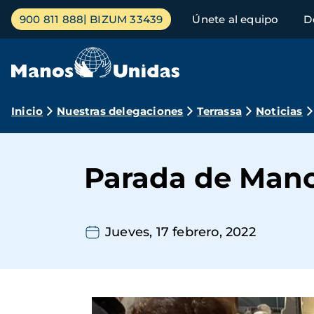
Pasar
Menú
900 811 888
BIZUM 33439
Únete al equipo
D
al
principal
contenido
principal
Ruta
Inicio
Nuestras delegaciones
Terrassa
Noticias
de
navegación
Parada de Mano
Jueves, 17 febrero, 2022