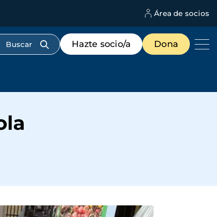
Área de socios
M
d
c
Menú
Hazte socio/a
Dona
d
de
us
destacados
cabecera
ola