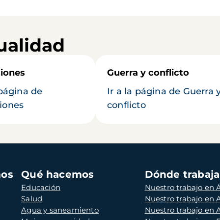
ualidad
iones
Guerra y conflicto
 página de
Ir a la página de Guerra 
iones
conflicto
mos
Qué hacemos
Dónde trabaj
Educación
Nuestro trabajo en Á
Salud
Nuestro trabajo en
Agua y saneamiento
Nuestro trabajo en 