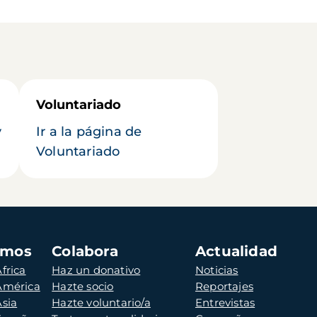
Voluntariado
y
Ir a la página de
Voluntariado
amos
Colabora
Actualidad
frica
Haz un donativo
Noticias
 América
Hazte socio
Reportajes
Asia
Hazte voluntario/a
Entrevistas