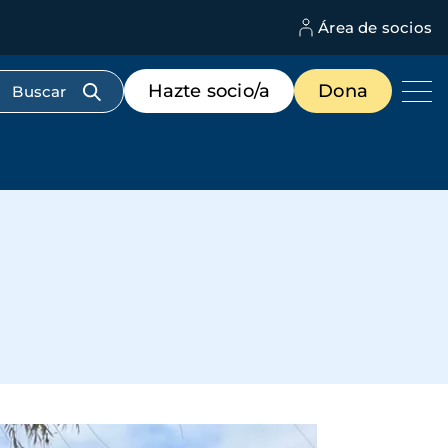
Área de socios
M
d
c
Menú
Hazte socio/a
Dona
d
de
us
destacados
cabecera