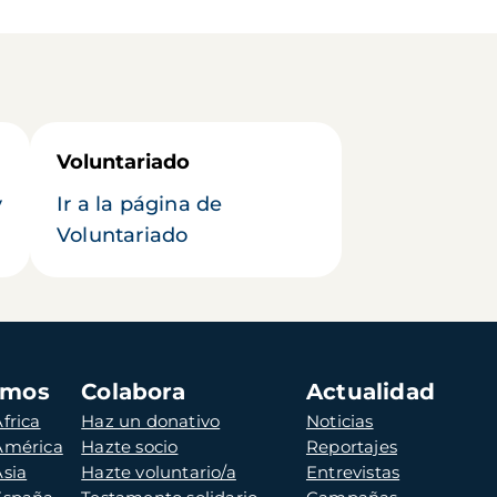
Voluntariado
y
Ir a la página de
Voluntariado
amos
Colabora
Actualidad
frica
Haz un donativo
Noticias
 América
Hazte socio
Reportajes
Asia
Hazte voluntario/a
Entrevistas