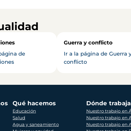
ualidad
iones
Guerra y conflicto
 página de
Ir a la página de Guerra 
iones
conflicto
mos
Qué hacemos
Dónde trabaj
Educación
Nuestro trabajo en Á
Salud
Nuestro trabajo en
Agua y saneamiento
Nuestro trabajo en 