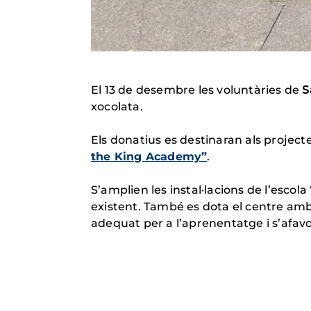
El 13 de desembre les voluntàries de
S
xocolata.
Els donatius es destinaran als proje
the King Academy”
.
S’amplien les instal·lacions de l’escol
existent. També es dota el centre am
adequat per a l’aprenentatge i s’afav