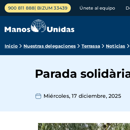
Pasar
Menú
900 811 888
BIZUM 33439
Únete al equipo
D
al
principal
contenido
principal
Ruta
Inicio
Nuestras delegaciones
Terrassa
Noticias
de
navegación
Parada solidàri
Miércoles, 17 diciembre, 2025