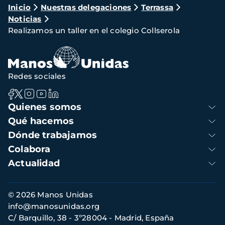
Ruta
Inicio
Nuestras delegaciones
Terrassa
Noticias
de
Realizamos un taller en el colegio Collserola
navegación
Redes sociales
Navegación
Quienes somos
principal
Qué hacemos
Dónde trabajamos
Colabora
Actualidad
Información
© 2026 Manos Unidas
de
info@manosunidas.org
contacto
C/ Barquillo, 38 - 3º28004 - Madrid, España