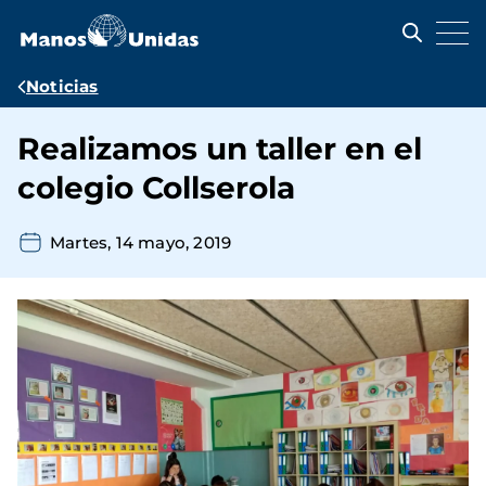
Pasar
al
contenido
principal
Ruta
Noticias
de
Realizamos un taller en el
navegación
colegio Collserola
Martes, 14 mayo, 2019