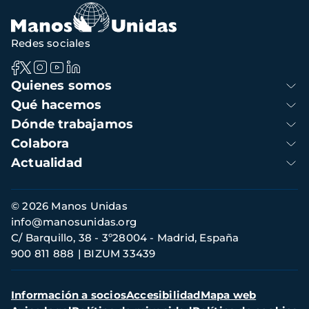
Redes sociales
Navegación
Quienes somos
principal
Qué hacemos
Dónde trabajamos
Colabora
Actualidad
Información
© 2026 Manos Unidas
de
info@manosunidas.org
contacto
C/ Barquillo, 38 - 3º28004 - Madrid, España
900 811 888
BIZUM 33439
Menú
Información a socios
Accesibilidad
Mapa web
secundario