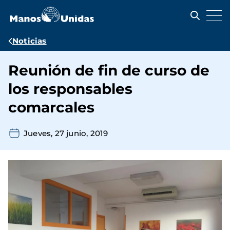
Pasar
al
contenido
principal
Ruta
Noticias
de
Reunión de fin de curso de
navegación
los responsables
comarcales
Jueves, 27 junio, 2019