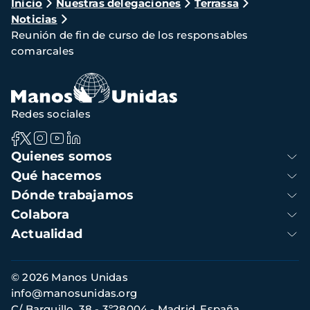
Ruta
Inicio
Nuestras delegaciones
Terrassa
Noticias
de
Reunión de fin de curso de los responsables
navegación
comarcales
Redes sociales
Navegación
Quienes somos
principal
Qué hacemos
Dónde trabajamos
Colabora
Actualidad
Información
© 2026 Manos Unidas
de
info@manosunidas.org
contacto
C/ Barquillo, 38 - 3º28004 - Madrid, España