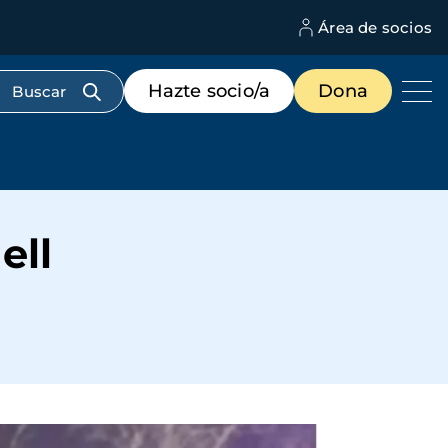
Área de socios
M
d
c
Menú
Hazte socio/a
Dona
d
de
us
destacados
cabecera
ell