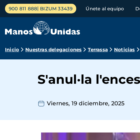
Pasar
Menú
900 811 888
BIZUM 33439
Únete al equipo
D
al
principal
contenido
principal
Ruta
Inicio
Nuestras delegaciones
Terrassa
Noticias
de
navegación
S'anul·la l'enc
Viernes, 19 diciembre, 2025