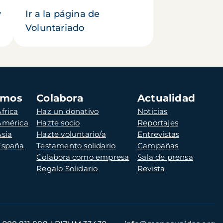
y
Ir a la página de
Voluntariado
amos
Colabora
Actualidad
frica
Haz un donativo
Noticias
 América
Hazte socio
Reportajes
Asia
Hazte voluntario/a
Entrevistas
 España
Testamento solidario
Campañas
Colabora como empresa
Sala de prensa
Regalo Solidario
Revista