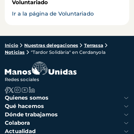
Voluntariado
Ir a la página de Voluntariado
Ruta
Inicio
Nuestras delegaciones
Terrassa
Noticias
"Tardor Solidària" en Cerdanyola
de
navegación
Redes sociales
Navegación
Quienes somos
principal
Qué hacemos
Dónde trabajamos
Colabora
Actualidad