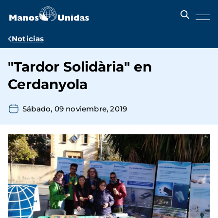
Pasar
al
contenido
principal
Ruta
Noticias
de
"Tardor Solidària" en
navegación
Cerdanyola
Sábado, 09 noviembre, 2019