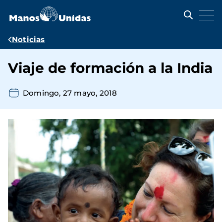
Pasar
al
contenido
principal
Ruta
Noticias
de
Viaje de formación a la India
navegación
Domingo, 27 mayo, 2018