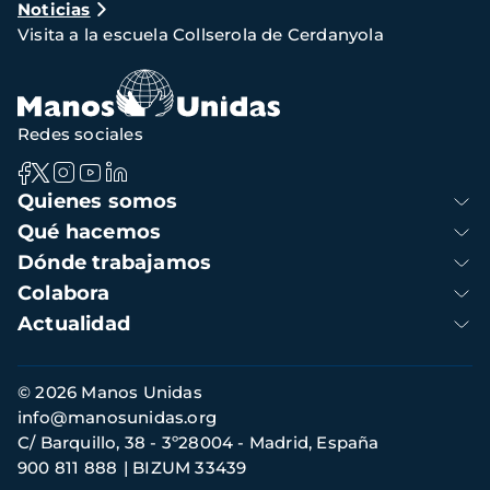
Noticias
de
Visita a la escuela Collserola de Cerdanyola
navegación
Redes sociales
Navegación
Quienes somos
principal
Qué hacemos
Dónde trabajamos
Colabora
Actualidad
Información
© 2026 Manos Unidas
de
info@manosunidas.org
contacto
C/ Barquillo, 38 - 3º28004 - Madrid, España
900 811 888
BIZUM 33439