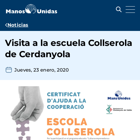
Pasar
al
contenido
principal
Ruta
Noticias
de
Visita a la escuela Collserola
navegación
de Cerdanyola
Jueves, 23 enero, 2020