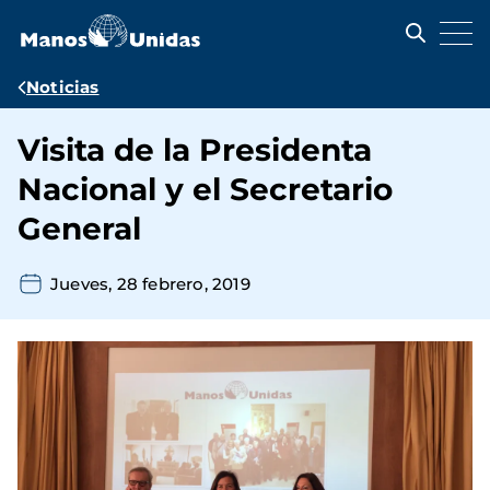
Pasar
al
contenido
principal
Ruta
Noticias
de
Visita de la Presidenta
navegación
Nacional y el Secretario
General
Jueves, 28 febrero, 2019