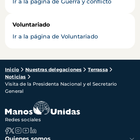
Ir a la página de Guerra y conflicto
Voluntariado
Ir a la página de Voluntariado
Ruta
Inicio
Nuestras delegaciones
Terrassa
Noticias
de
Visita de la Presidenta Nacional y el Secretario
navegación
General
Redes sociales
Navegación
Quienes somos