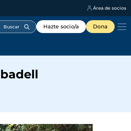
Área de socios
M
d
c
Menú
Hazte socio/a
Dona
d
de
us
destacados
cabecera
abadell