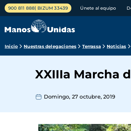
Pasar
Menú
900 811 888
BIZUM 33439
Únete al equipo
D
al
principal
contenido
principal
Ruta
Inicio
Nuestras delegaciones
Terrassa
Noticias
de
navegación
XXIIIa Marcha d
Domingo, 27 octubre, 2019