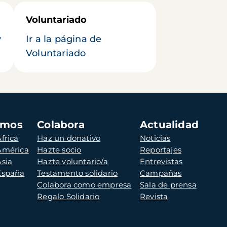
Voluntariado
y
Ir a la página de
Voluntariado
amos
Colabora
Actualidad
frica
Haz un donativo
Noticias
 América
Hazte socio
Reportajes
Asia
Hazte voluntario/a
Entrevistas
 España
Testamento solidario
Campañas
Colabora como empresa
Sala de prensa
Regalo Solidario
Revista