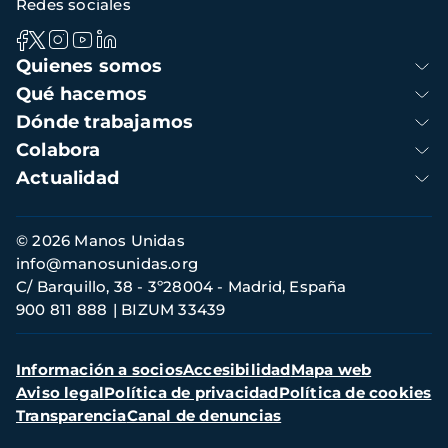
Redes sociales
Navegación
Quienes somos
principal
Qué hacemos
Dónde trabajamos
Colabora
Actualidad
Información
© 2026 Manos Unidas
de
info@manosunidas.org
contacto
C/ Barquillo, 38 - 3º28004 - Madrid, España
900 811 888
BIZUM 33439
Menú
Información a socios
Accesibilidad
Mapa web
secundario
Aviso legal
Política de privacidad
Política de cookies
Transparencia
Canal de denuncias