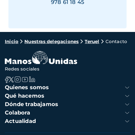
978 61 18 45
Ruta
Inicio
Nuestras delegaciones
Teruel
Contacto
de
navegación
Redes sociales
Navegación
Quienes somos
principal
Qué hacemos
Dónde trabajamos
Colabora
Actualidad