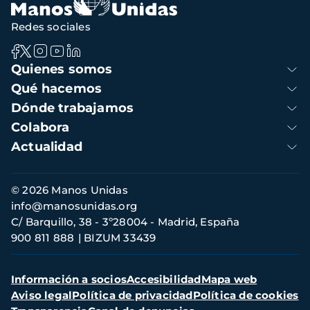
Redes sociales
Navegación
Quienes somos
principal
Qué hacemos
Dónde trabajamos
Colabora
Actualidad
Información
© 2026 Manos Unidas
de
info@manosunidas.org
contacto
C/ Barquillo, 38 - 3º28004 - Madrid, España
900 811 888
BIZUM 33439
Menú
Información a socios
Accesibilidad
Mapa web
secundario
Aviso legal
Política de privacidad
Política de cookies