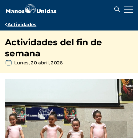
Pasar
al
contenido
principal
Ruta
Actividades
de
Actividades del fin de
navegación
semana
Lunes, 20 abril, 2026