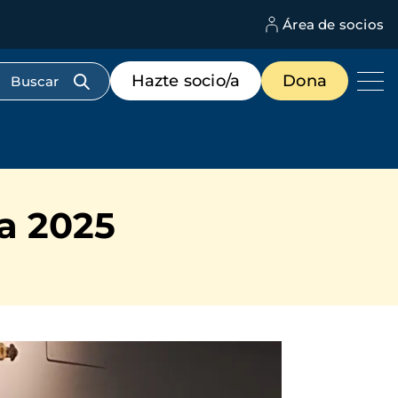
Área de socios
M
d
c
Menú
Hazte socio/a
Dona
d
de
us
destacados
cabecera
a 2025