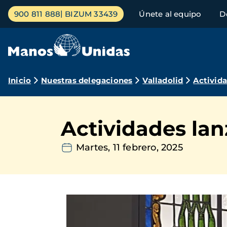
Pasar
Menú
900 811 888
BIZUM 33439
Únete al equipo
D
al
principal
contenido
principal
Ruta
Inicio
Nuestras delegaciones
Valladolid
Activid
de
navegación
Actividades la
Martes, 11 febrero, 2025