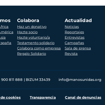
amos
Colabora
Actualidad
frica
Haz un donativo
Noticias
 América
Hazte socio
Reportajes
Asia
Hazte voluntario/a
Entrevistas
 España
Testamento solidario
Campañas
Colabora como empresa
Sala de prensa
Regalo Solidario
Revista
900 811 888
BIZUM 33439
info@manosunidas.org
 de cookies
Transparencia
Canal de denuncias