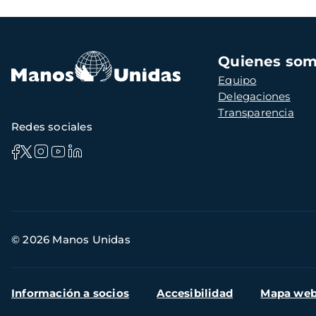
Navegación
Quienes so
principal
Equipo
Delegaciones
Transparencia
Redes sociales
Información
© 2026 Manos Unidas
de
contacto
Menú
Información a socios
Accesibilidad
Mapa we
secundario