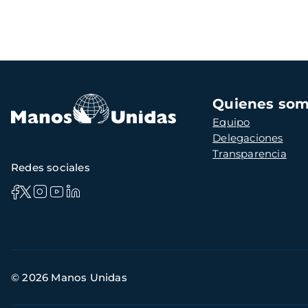
Navegación
Quienes so
principal
Equipo
Delegaciones
Transparencia
Redes sociales
Información
© 2026 Manos Unidas
de
contacto