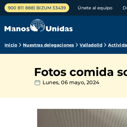
Pasar
Menú
900 811 888
BIZUM 33439
Únete al equipo
D
al
principal
contenido
principal
Ruta
Inicio
Nuestras delegaciones
Valladolid
Activid
de
navegación
Fotos comida so
Lunes, 06 mayo, 2024