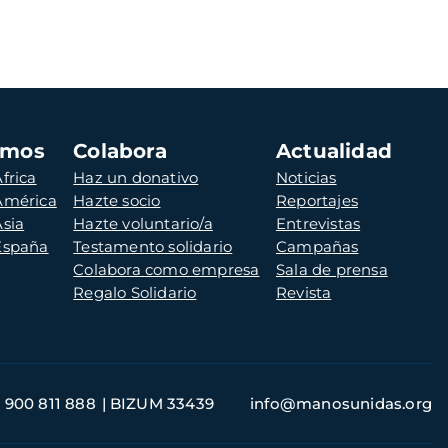
amos
Colabora
Actualidad
frica
Haz un donativo
Noticias
 América
Hazte socio
Reportajes
Asia
Hazte voluntario/a
Entrevistas
 España
Testamento solidario
Campañas
Colabora como empresa
Sala de prensa
Regalo Solidario
Revista
900 811 888
BIZUM 33439
info@manosunidas.org