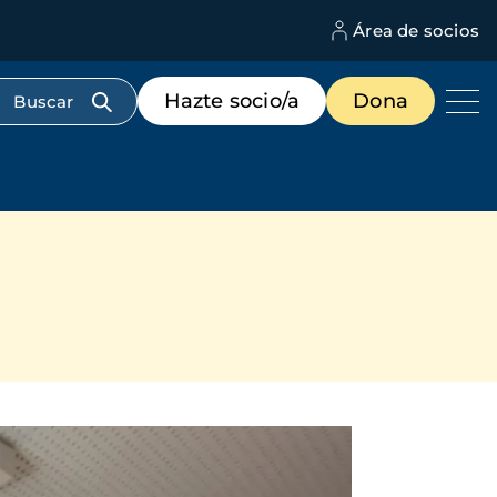
Área de socios
M
d
c
Menú
Hazte socio/a
Dona
d
de
us
destacados
cabecera