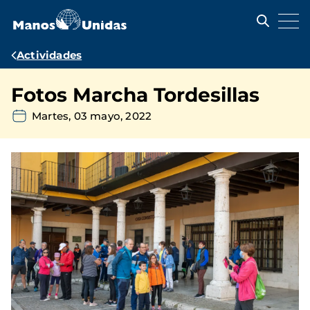
Pasar
al
contenido
principal
Ruta
Actividades
de
Fotos Marcha Tordesillas
navegación
Martes, 03 mayo, 2022