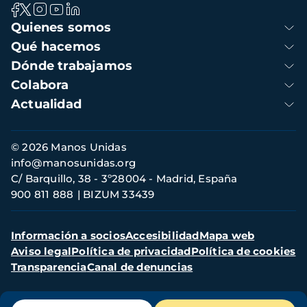
Navegación
Quienes somos
principal
Qué hacemos
Dónde trabajamos
Colabora
Actualidad
Información
© 2026 Manos Unidas
de
info@manosunidas.org
contacto
C/ Barquillo, 38 - 3º28004 - Madrid, España
900 811 888
BIZUM 33439
Menú
Información a socios
Accesibilidad
Mapa web
secundario
Aviso legal
Política de privacidad
Política de cookies
Transparencia
Canal de denuncias
Menú