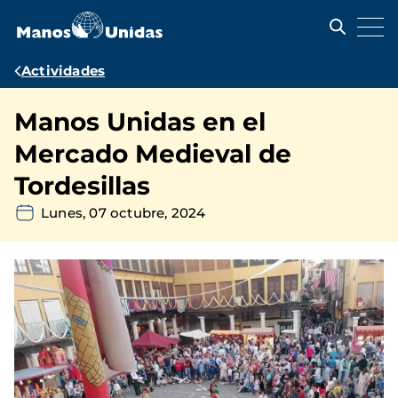
Pasar
al
contenido
principal
Ruta
Actividades
de
Manos Unidas en el
navegación
Mercado Medieval de
Tordesillas
Lunes, 07 octubre, 2024