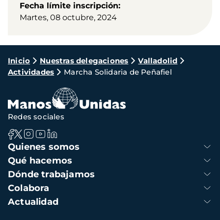
Fecha límite inscripción
Martes, 08 octubre, 2024
Ruta
Inicio
Nuestras delegaciones
Valladolid
Actividades
Marcha Solidaria de Peñafiel
de
navegación
Redes sociales
Navegación
Quienes somos
principal
Qué hacemos
Dónde trabajamos
Colabora
Actualidad