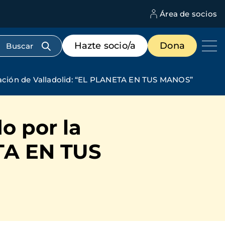
Área de socios
M
d
c
Menú
Hazte socio/a
Dona
d
de
us
destacados
cabecera
utación de Valladolid: “EL PLANETA EN TUS MANOS”
o por la
ETA EN TUS