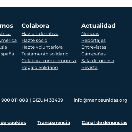
amos
Colabora
Actualidad
frica
Haz un donativo
Noticias
 América
Hazte socio
Reportajes
Asia
Hazte voluntario/a
Entrevistas
 España
Testamento solidario
Campañas
Colabora como empresa
Sala de prensa
Regalo Solidario
Revista
900 811 888
BIZUM 33439
info@manosunidas.org
 de cookies
Transparencia
Canal de denuncias