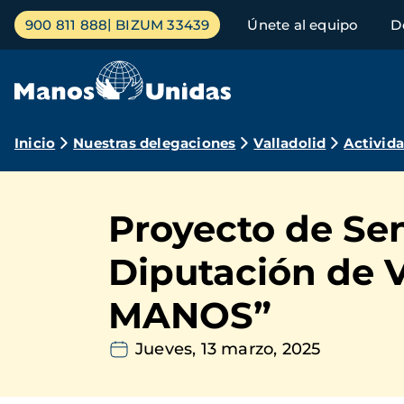
Pasar
Menú
900 811 888
BIZUM 33439
Únete al equipo
D
al
principal
contenido
principal
Ruta
Inicio
Nuestras delegaciones
Valladolid
Activid
de
navegación
Proyecto de Sen
Diputación de 
MANOS”
Jueves, 13 marzo, 2025