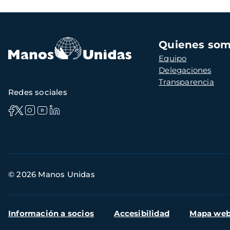
Navegación
Quienes so
principal
Equipo
Delegaciones
Transparencia
Redes sociales
Información
© 2026 Manos Unidas
de
contacto
Menú
Información a socios
Accesibilidad
Mapa we
secundario