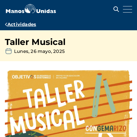
Pasar
al
contenido
principal
Ruta
Actividades
de
Taller Musical
navegación
Lunes, 26 mayo, 2025