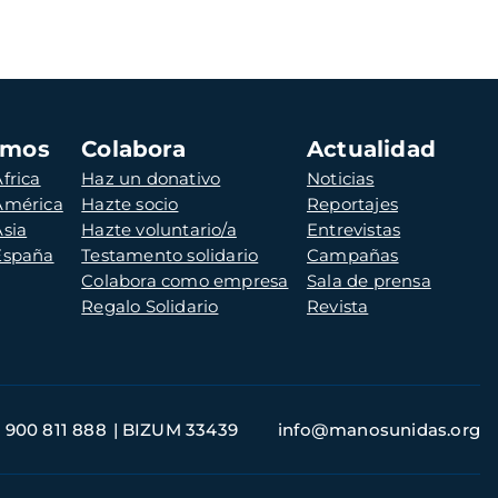
amos
Colabora
Actualidad
frica
Haz un donativo
Noticias
 América
Hazte socio
Reportajes
Asia
Hazte voluntario/a
Entrevistas
 España
Testamento solidario
Campañas
Colabora como empresa
Sala de prensa
Regalo Solidario
Revista
900 811 888
BIZUM 33439
info@manosunidas.org