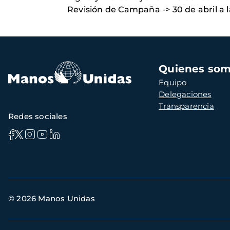
Revisión de Campaña -> 30 de abril a
Navegación
Quienes so
principal
Equipo
Delegaciones
Transparencia
Redes sociales
Información
© 2026 Manos Unidas
de
contacto