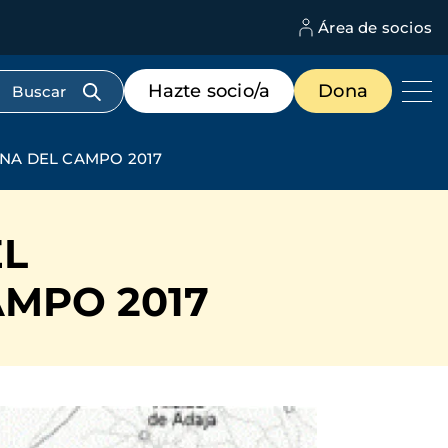
Área de socios
M
d
c
Menú
Hazte socio/a
Dona
d
de
us
destacados
cabecera
NA DEL CAMPO 2017
EL
AMPO 2017