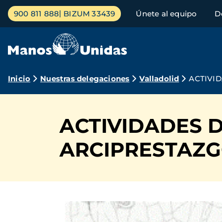
Pasar
Menú
900 811 888
BIZUM 33439
Únete al equipo
D
al
principal
contenido
principal
Ruta
Inicio
Nuestras delegaciones
Valladolid
ACTIVI
de
navegación
ACTIVIDADES 
ARCIPRESTAZG