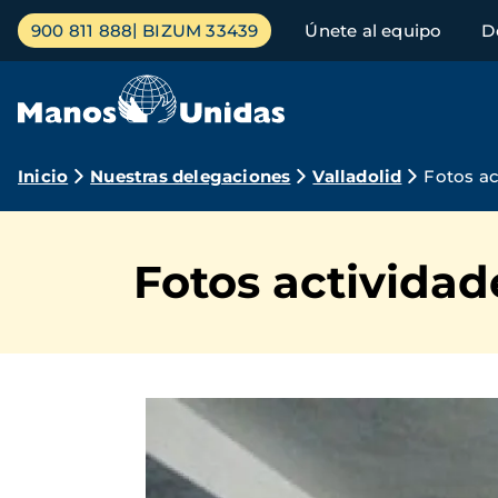
Pasar
Menú
900 811 888
BIZUM 33439
Únete al equipo
D
al
principal
contenido
principal
Ruta
Inicio
Nuestras delegaciones
Valladolid
Fotos ac
de
navegación
Fotos actividad