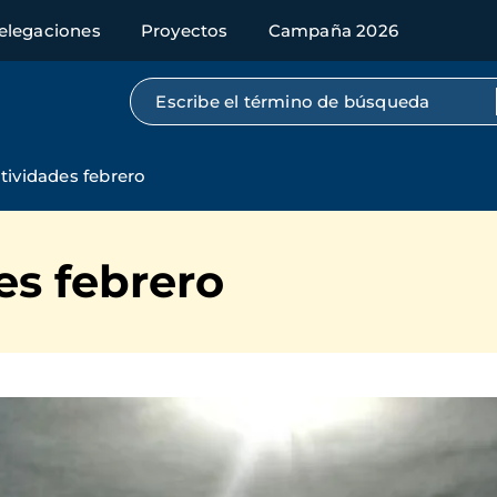
elegaciones
Proyectos
Campaña 2026
Búsqueda por texto completo
tividades febrero
es febrero