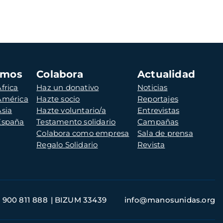
amos
Colabora
Actualidad
frica
Haz un donativo
Noticias
 América
Hazte socio
Reportajes
Asia
Hazte voluntario/a
Entrevistas
 España
Testamento solidario
Campañas
Colabora como empresa
Sala de prensa
Regalo Solidario
Revista
900 811 888
BIZUM 33439
info@manosunidas.org