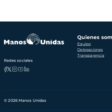
Navegación
Quienes so
principal
Equipo
Delegaciones
Transparencia
Redes sociales
Información
© 2026 Manos Unidas
de
contacto