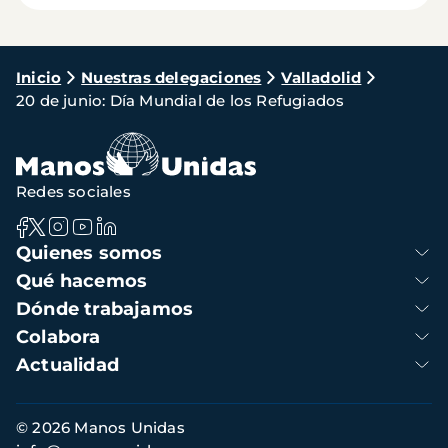
Ruta
Inicio
Nuestras delegaciones
Valladolid
20 de junio: Día Mundial de los Refugiados
de
navegación
Redes sociales
Navegación
Quienes somos
principal
Qué hacemos
Dónde trabajamos
Colabora
Actualidad
Información
© 2026 Manos Unidas
de