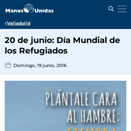
Pasar
al
contenido
principal
Ruta
Valladolid
de
20 de junio: Día Mundial de
navegación
los Refugiados
Domingo, 19 junio, 2016