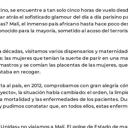
ino, se encuentre a tan solo cinco horas de vuelo desd
r atrás el sofisticado glamour del día a día parisino p
? Malí, el inmenso país africano hasta hace poco dest
onocido para la mayoría, sometido al acoso del terror
ya décadas, visitamos varios dispensarios y maternid
s: las mujeres que tenían la suerte de parir en una m
camastros y se comían las placentas de las mujeres, q
taba en recoger.
ita al país, en 2012, comprobamos con gran alegría có
cto», la situación había cambiado: el orden, la limpie
a mortalidad y las enfermedades de los pacientes. Dur
s y pudimos constatar que, en todos ellos, estas enfer
nidas» no viajamos a Malí. El golpe de Estado de marz