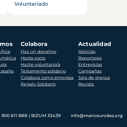
Voluntariado
amos
Colabora
Actualidad
frica
Haz un donativo
Noticias
 América
Hazte socio
Reportajes
Asia
Hazte voluntario/a
Entrevistas
 España
Testamento solidario
Campañas
Colabora como empresa
Sala de prensa
Regalo Solidario
Revista
900 811 888
BIZUM 33439
info@manosunidas.org