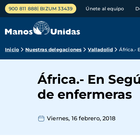
Pasar
Menú
900 811 888
BIZUM 33439
Únete al equipo
D
al
principal
contenido
principal
Ruta
Inicio
Nuestras delegaciones
Valladolid
África.-
de
navegación
África.- En Seg
de enfermeras
Viernes, 16 febrero, 2018