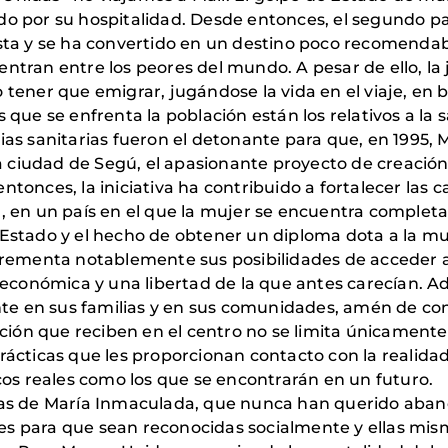
do por su hospitalidad. Desde entonces, el segundo p
ista y se ha convertido en un destino poco recomendab
entran entre los peores del mundo. A pesar de ello, la
 tener que emigrar, jugándose la vida en el viaje, en b
s que se enfrenta la población están los relativos a la
ias sanitarias fueron el detonante para que, en 1995, 
 ciudad de Segú, el apasionante proyecto de creació
ntonces, la iniciativa ha contribuido a fortalecer las
l, en un país en el que la mujer se encuentra comple
 Estado y el hecho de obtener un diploma dota a la mu
ncrementa notablemente sus posibilidades de acceder a
conómica y una libertad de la que antes carecían. A
 en sus familias y en sus comunidades, amén de contri
mación que reciben en el centro no se limita únicamente
prácticas que les proporcionan contacto con la realid
icos reales como los que se encontrarán en un futuro.
osas de María Inmaculada, que nunca han querido aband
es para que sean reconocidas socialmente y ellas mis