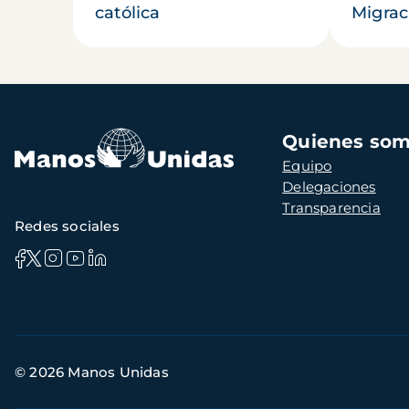
católica
Migrac
Navegación
Quienes so
principal
Equipo
Delegaciones
Transparencia
Redes sociales
Información
© 2026 Manos Unidas
de
contacto