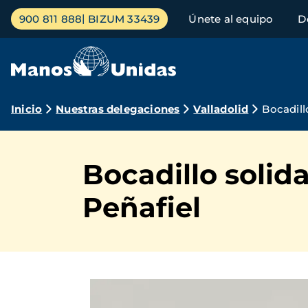
Pasar
Menú
900 811 888
BIZUM 33439
Únete al equipo
D
al
principal
contenido
principal
Ruta
Inicio
Nuestras delegaciones
Valladolid
Bocadill
de
navegación
Bocadillo solid
Peñafiel