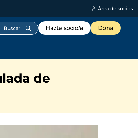
Área de socios
M
d
c
Menú
Hazte socio/a
Dona
d
de
us
destacados
cabecera
ulada de