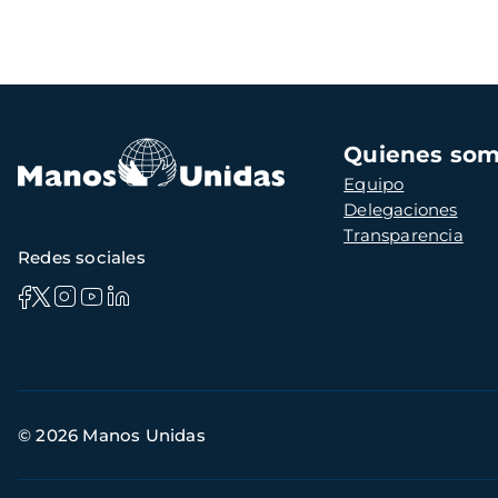
Navegación
Quienes so
principal
Equipo
Delegaciones
Transparencia
Redes sociales
Información
© 2026 Manos Unidas
de
contacto