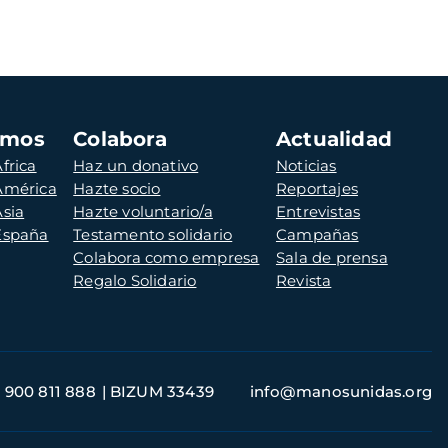
amos
Colabora
Actualidad
frica
Haz un donativo
Noticias
 América
Hazte socio
Reportajes
Asia
Hazte voluntario/a
Entrevistas
 España
Testamento solidario
Campañas
Colabora como empresa
Sala de prensa
Regalo Solidario
Revista
900 811 888
BIZUM 33439
info@manosunidas.org