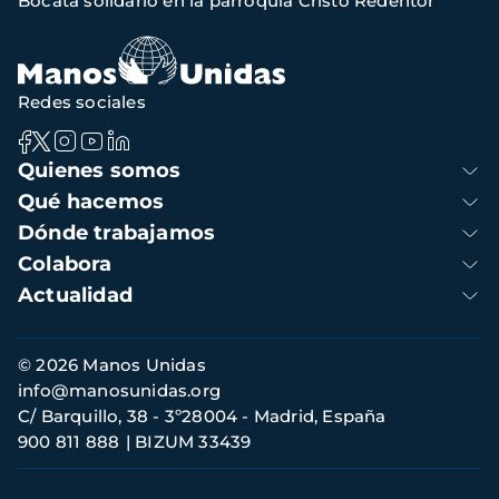
Bocata solidario en la parroquia Cristo Redentor
de
navegación
Redes sociales
Navegación
Quienes somos
principal
Qué hacemos
Dónde trabajamos
Colabora
Actualidad
Información
© 2026 Manos Unidas
de
info@manosunidas.org
contacto
C/ Barquillo, 38 - 3º28004 - Madrid, España
900 811 888
BIZUM 33439