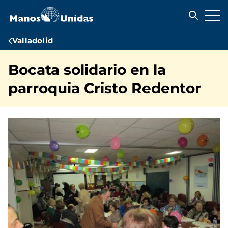
Pasar
al
contenido
principal
Ruta
Valladolid
de
Bocata solidario en la
navegación
parroquia Cristo Redentor