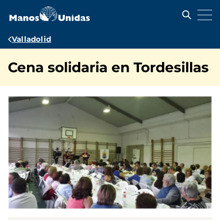
Pasar
al
contenido
principal
Ruta
Valladolid
de
Cena solidaria en Tordesillas
navegación