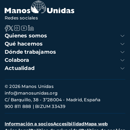
Redes sociales
Navegación
Quienes somos
principal
Qué hacemos
Dónde trabajamos
Colabora
Actualidad
Información
© 2026 Manos Unidas
de
info@manosunidas.org
contacto
C/ Barquillo, 38 - 3º28004 - Madrid, España
900 811 888
BIZUM 33439
Menú
Información a socios
Accesibilidad
Mapa web
secundario